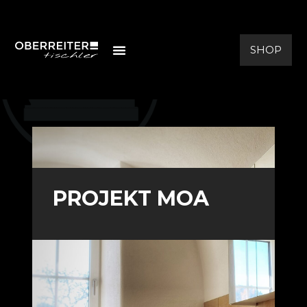
SHOP
PROJEKT MOA
PROJEKT MOA
Zwei Wohnungen im alten
"Moarhof" von Schloss Riedegg
wurden revitalisiert und mit leibe
zum Detail eingerichtet.
Echtholzboden in Eiche,
Füllungsinnentüren in weiß lackiert,